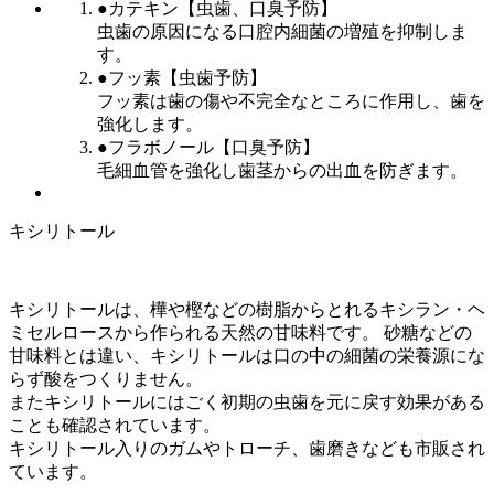
●カテキン【虫歯、口臭予防】
虫歯の原因になる口腔内細菌の増殖を抑制しま
す。
●フッ素【虫歯予防】
フッ素は歯の傷や不完全なところに作用し、歯を
強化します。
●フラボノール【口臭予防】
毛細血管を強化し歯茎からの出血を防ぎます。
キシリトール
キシリトールは、樺や樫などの樹脂からとれるキシラン・ヘ
ミセルロースから作られる天然の甘味料です。 砂糖などの
甘味料とは違い、
キシリトールは口の中の細菌の栄養源にな
らず酸をつくりません
。
またキシリトールには
ごく初期の虫歯を元に戻す効果がある
ことも確認されています。
キシリトール入りのガムやトローチ、歯磨きなども市販され
ています。