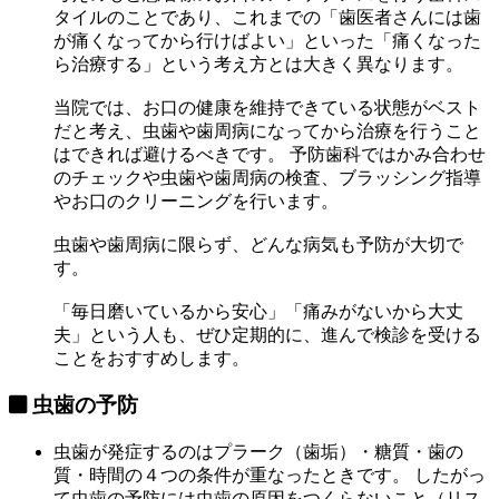
タイルのことであり、これまでの「歯医者さんには歯
が痛くなってから行けばよい」といった「痛くなった
ら治療する」という考え方とは大きく異なります。
当院では、お口の健康を維持できている状態がベスト
だと考え、虫歯や歯周病になってから治療を行うこと
はできれば避けるべきです。 予防歯科では
かみ合わせ
のチェック
や
虫歯や歯周病の検査、ブラッシング指導
やお口のクリーニング
を行います。
虫歯や歯周病に限らず、
どんな病気も予防が大切
で
す。
「毎日磨いているから安心」「痛みがないから大丈
夫」という人も、
ぜひ定期的に、進んで検診
を受ける
ことをおすすめします。
虫歯の予防
虫歯が発症するのは
プラーク（歯垢）・糖質・歯の
質・時間の４つの条件が重なったとき
です。 したがっ
て虫歯の予防には
虫歯の原因をつくらないこと（リス