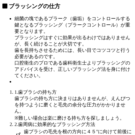
ブラッシングの仕方
細菌の塊であるプラーク（歯垢）をコントロールする
鍵となる
ブラッシング（プラークコントロール）が重
要
となります。
ブラッシングはすぐに効果が出るわけではありません
が、
長く続けることが大切
です。
歯を長持ちさせるためには、長い目でコツコツ
と行う
必要があるのです。
口腔衛生のプロである歯科衛生士よりブラッシングの
アドバイスを受け、
正しいブラッシング法を身に付け
て
ください。
1.歯ブラシの持ち方
歯ブラシの持ち方に決まりはありませんが、えんぴつ
を持つように磨くと毛先の余分な圧力がかかりませ
ん。
※難しい場合は楽に磨ける持ち方を探しましょう。
2.歯周病に効果的なブラッシング方法
歯ブラシの毛先を根の方向に４５°に向けて前後に
バ