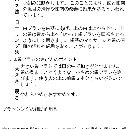
小刻みに動かします。 このことにより、歯と歯肉
ス
の境目の清掃や歯肉の改善に効果があるといわれ
法
ています。
ロ
ー
歯ブラシを歯茎にあげ、上の歯は上から下へ、下
リ
の歯は舌から上へ向かって歯ブラシを回転させる
ン
ようにして磨きます。 歯茎のマッサージと歯の表
グ
面の汚れや歯垢を取ることができます。
法
3.歯ブラシの選び方のポイント
大きい歯ブラシでは口の中で動きがとれません。
大
歯の奥までとどくような、小さめの歯ブラシを選
き
びます。使う人の上の前歯２本分くらいが良いで
さ
しょう。
硬
やわらかめがおすすめです。
さ
ブラッシングの補助的用具